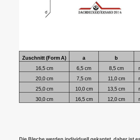
Zuschnitt (Form A)
a
b
16,5 cm
6,5 cm
8,5 cm
20,0 cm
7,5 cm
11,0 cm
25,0 cm
10,0 cm
13,5 cm
30,0 cm
16,5 cm
12,0 cm
Die Bleche werden individuell gekantet, daher ist 