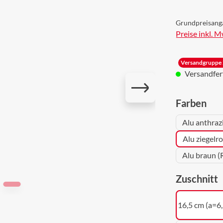
Grundpreisang
Preise inkl. 
Versandgruppe 
Versandferti
aus
Farben
Alu anthraz
Alu ziegelr
Alu braun (
a
Zuschnitt
16,5 cm (a=6