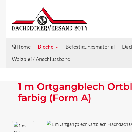
Zum Hauptinhalt springen
Zur Suche springen
Home
Bleche
Befestigungsmaterial
Dach
Walzblei / Anschlussband
1 m Ortgangblech Ortb
farbig (Form A)
Bildergalerie überspringen