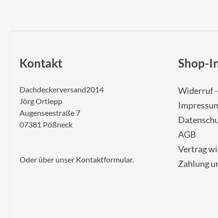
Kontakt
Shop-I
Dachdeckerversand2014
Widerruf 
Jörg Ortlepp
Impressu
Augenseestraße 7
Datenschu
07381 Pößneck
AGB
Vertrag w
Oder über unser
Kontaktformular
.
Zahlung u