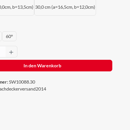
0,0cm, b=13,5cm)
30,0 cm (a=16,5cm, b=12,0cm)
wählen
60°
Anzahl: Gib den gewünschten Wert ein oder 
In den Warenkorb
mer:
SW10088.30
achdeckerversand2014