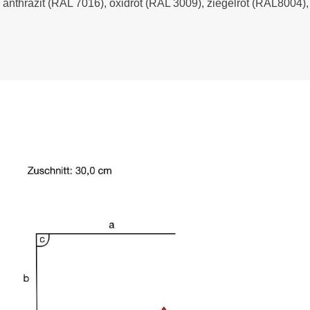
- anthrazit (RAL 7016), oxidrot (RAL 3009), ziegelrot (RAL8004