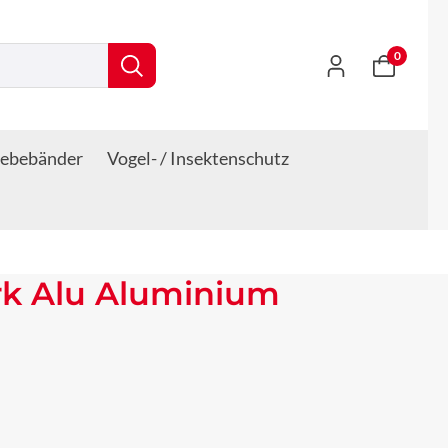
0
lebebänder
Vogel- / Insektenschutz
rk Alu Aluminium
s: