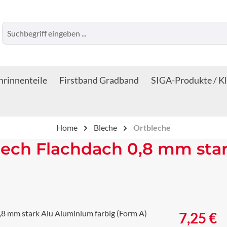
rinnenteile
Firstband Gradband
SIGA-Produkte / K
Home
Bleche
Ortbleche
lech Flachdach 0,8 mm sta
Regulärer Prei
7,25 €