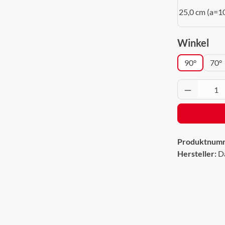
25,0 cm (a=1
aus
Winkel
90°
70°
Produkt 
Produktnum
Hersteller:
D