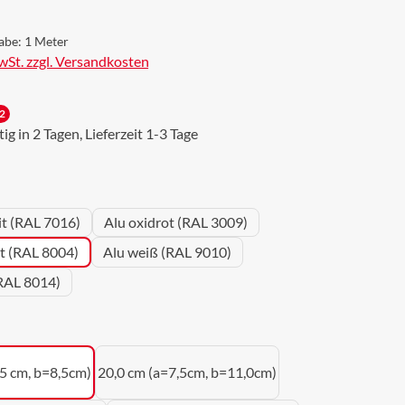
abe:
1 Meter
MwSt. zzgl. Versandkosten
2
g in 2 Tagen, Lieferzeit 1-3 Tage
wählen
it (RAL 7016)
Alu oxidrot (RAL 3009)
ot (RAL 8004)
Alu weiß (RAL 9010)
RAL 8014)
uswählen
,5 cm, b=8,5cm)
20,0 cm (a=7,5cm, b=11,0cm)