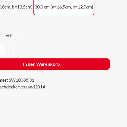
0,0cm, b=13,5cm)
30,0 cm (a=16,5cm, b=12,0cm)
wählen
60°
Anzahl: Gib den gewünschten Wert ein oder 
In den Warenkorb
mer:
SW10088.31
achdeckerversand2014