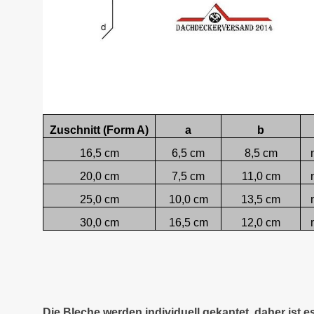
Zuschnitt (Form A)
a
b
16,5 cm
6,5 cm
8,5 cm
20,0 cm
7,5 cm
11,0 cm
25,0 cm
10,0 cm
13,5 cm
30,0 cm
16,5 cm
12,0 cm
Die Bleche werden individuell gekantet, daher ist 