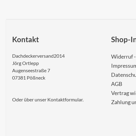
Kontakt
Shop-I
Dachdeckerversand2014
Widerruf 
Jörg Ortlepp
Impressu
Augenseestraße 7
Datenschu
07381 Pößneck
AGB
Vertrag w
Oder über unser
Kontaktformular
.
Zahlung u