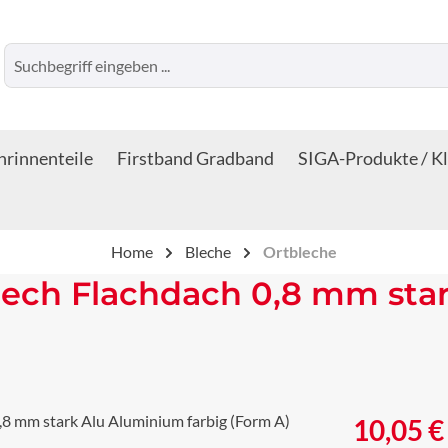
rinnenteile
Firstband Gradband
SIGA-Produkte / K
Home
Bleche
Ortbleche
lech Flachdach 0,8 mm sta
Regulärer Prei
10,05 €