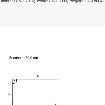
- anthrazit (RAL 7016), oxidrot (RAL 3009), ziegelrot (RAL8004