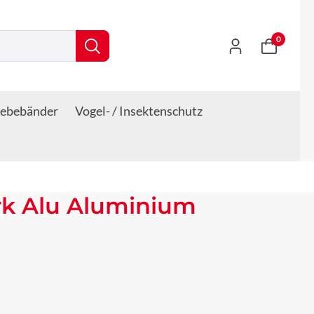
0
lebebänder
Vogel- / Insektenschutz
rk Alu Aluminium
s: