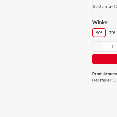
25,0 cm (a=1
aus
Winkel
90°
70°
Produkt 
Produktnum
Hersteller:
D