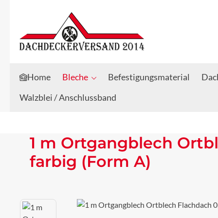
Zum Hauptinhalt springen
Zur Suche springen
Home
Bleche
Befestigungsmaterial
Dach
Walzblei / Anschlussband
1 m Ortgangblech Ortb
farbig (Form A)
Bildergalerie überspringen