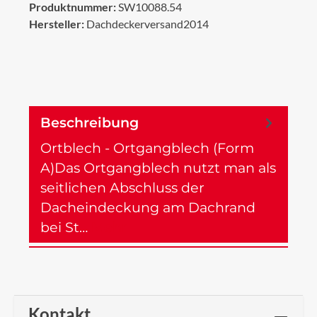
Produktnummer:
SW10088.54
Hersteller:
Dachdeckerversand2014
Beschreibung
Ortblech - Ortgangblech (Form
A)Das Ortgangblech nutzt man als
seitlichen Abschluss der
Dacheindeckung am Dachrand
bei St…
Mehr
Kontakt