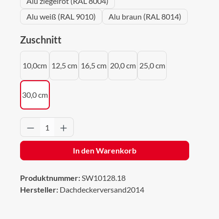
Alu ziegelrot (RAL 8004)
Alu weiß (RAL 9010)
Alu braun (RAL 8014)
auswählen
Zuschnitt
10,0cm
12,5 cm
16,5 cm
20,0 cm
25,0 cm
30,0 cm
Produkt Anzahl: Gib den gewünschten Wert 
In den Warenkorb
Produktnummer:
SW10128.18
Hersteller:
Dachdeckerversand2014