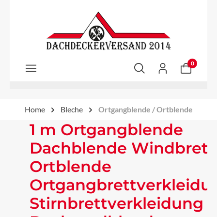
Zum Hauptinhalt springen
0
Home
Bleche
Ortgangblende / Ortblende
1 m Ortgangblende
Dachblende Windbrett
Ortblende
Ortgangbrettverkleidu
Stirnbrettverkleidung