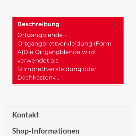
Beschreibung
Ortgangblende -
Ortgangbrettverkleidung (Form
A)Die Ortgangblende wird
verwendet als
Stirnbrettverkleidung oder
Dachkastenv…
Mehr
Kontakt
Shop-Informationen