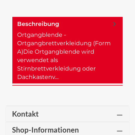
Beschreibung
Ortgangblende -
Ortgangbrettverkleidung (Form
A)Die Ortgangblende wird
verwendet als
Stirnbrettverkleidung oder
Dachkastenv…
Mehr
Kontakt
Shop-Informationen