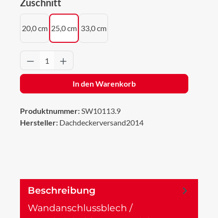
auswählen
Zuschnitt
20,0 cm
25,0 cm
33,0 cm
Produkt Anzahl: Gib den gewünschten Wert 
In den Warenkorb
Produktnummer:
SW10113.9
Hersteller:
Dachdeckerversand2014
Beschreibung
Wandanschlussblech /