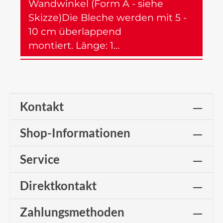
Wandwinkel (Form A - siehe
Skizze)Die Bleche werden mit 5 -
10 cm überlappend
montiert. Länge: 1…
Mehr
Kontakt
Shop-Informationen
Service
Direktkontakt
Zahlungsmethoden