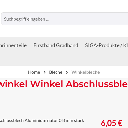
rinnenteile
Firstband Gradband
SIGA-Produkte / K
Home
Bleche
Winkelbleche
winkel Winkel Abschlussbl
Regulärer Prei
6,05 €