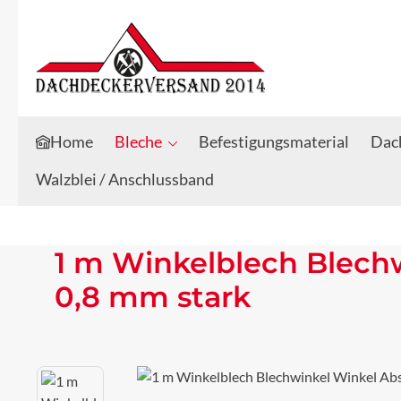
Zum Hauptinhalt springen
Zur Suche springen
Home
Bleche
Befestigungsmaterial
Dach
Walzblei / Anschlussband
1 m Winkelblech Blech
0,8 mm stark
Bildergalerie überspringen