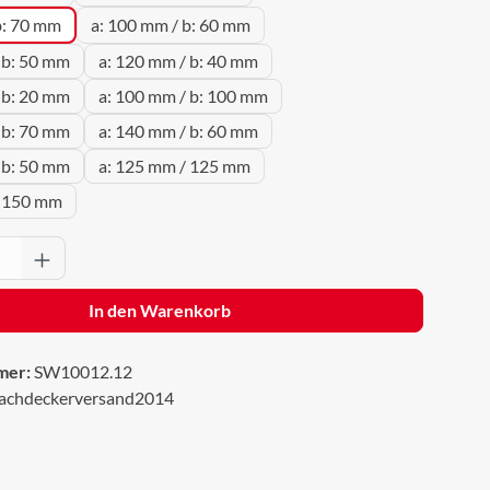
b: 70 mm
a: 100 mm / b: 60 mm
 b: 50 mm
a: 120 mm / b: 40 mm
 b: 20 mm
a: 100 mm / b: 100 mm
 b: 70 mm
a: 140 mm / b: 60 mm
 b: 50 mm
a: 125 mm / 125 mm
/ 150 mm
Anzahl: Gib den gewünschten Wert ein oder 
In den Warenkorb
mer:
SW10012.12
achdeckerversand2014