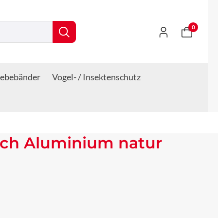
0
lebebänder
Vogel- / Insektenschutz
ech Aluminium natur
s: