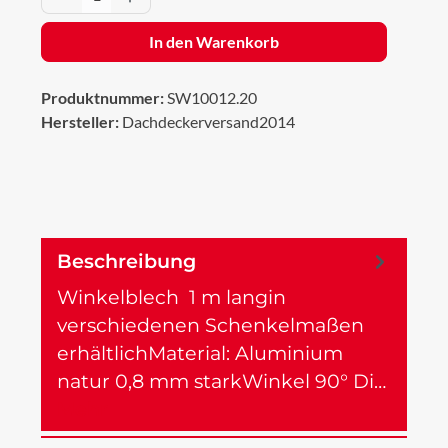
In den Warenkorb
Produktnummer:
SW10012.20
Hersteller:
Dachdeckerversand2014
Beschreibung
Winkelblech 1 m langin
verschiedenen Schenkelmaßen
erhältlichMaterial: Aluminium
natur 0,8 mm starkWinkel 90° Di…
Mehr