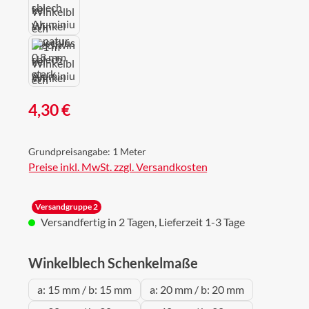
Regulärer Preis:
4,30 €
Grundpreisangabe:
1 Meter
Preise inkl. MwSt. zzgl. Versandkosten
Versandgruppe 2
Versandfertig in 2 Tagen, Lieferzeit 1-3 Tage
auswählen
Winkelblech Schenkelmaße
a: 15 mm / b: 15 mm
a: 20 mm / b: 20 mm