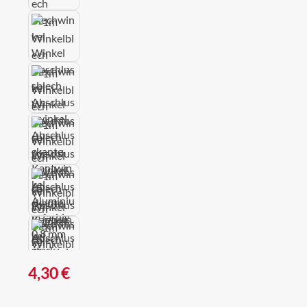
Regulärer Preis:
4,30 €