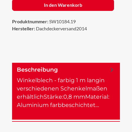
In den Warenkorb
Produktnummer:
SW10184.19
Hersteller:
Dachdeckerversand2014
Beschreibung
Winkelblech - farbig 1 m langin
verschiedenen Schenkelmaßen
erhältlichStärke:0,8 mmMaterial:
Aluminium farbbeschichtet…
Mehr