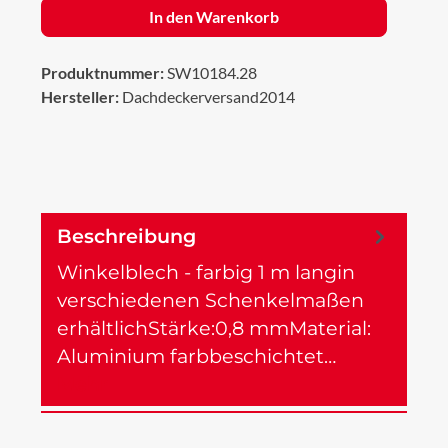
In den Warenkorb
Produktnummer:
SW10184.28
Hersteller:
Dachdeckerversand2014
Beschreibung
Winkelblech - farbig 1 m langin
verschiedenen Schenkelmaßen
erhältlichStärke:0,8 mmMaterial:
Aluminium farbbeschichtet…
Mehr