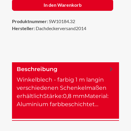
In den Warenkorb
Produktnummer:
SW10184.32
Hersteller:
Dachdeckerversand2014
Beschreibung
Winkelblech - farbig 1 m langin
verschiedenen Schenkelmaßen
erhältlichStärke:0,8 mmMaterial:
Aluminium farbbeschichtet…
Mehr