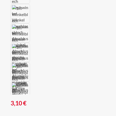
Regulärer Preis:
3,10 €