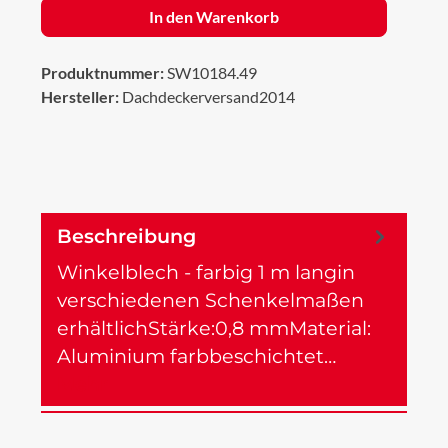
In den Warenkorb
Produktnummer:
SW10184.49
Hersteller:
Dachdeckerversand2014
Beschreibung
Winkelblech - farbig 1 m langin
verschiedenen Schenkelmaßen
erhältlichStärke:0,8 mmMaterial:
Aluminium farbbeschichtet…
Mehr