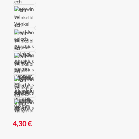
Regulärer Preis:
4,30 €