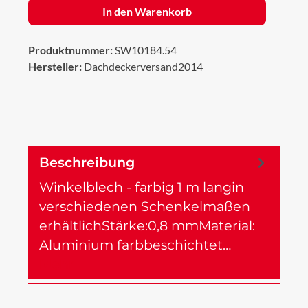
In den Warenkorb
Produktnummer:
SW10184.54
Hersteller:
Dachdeckerversand2014
Beschreibung
Winkelblech - farbig 1 m langin
verschiedenen Schenkelmaßen
erhältlichStärke:0,8 mmMaterial:
Aluminium farbbeschichtet…
Mehr