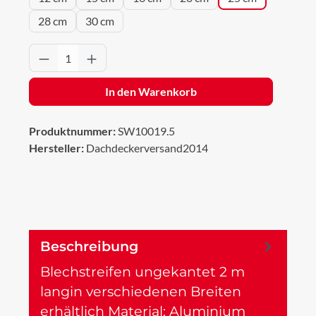
28 cm
30 cm
Produkt Anzahl: Gib den gewünschten Wert 
In den Warenkorb
Produktnummer:
SW10019.5
Hersteller:
Dachdeckerversand2014
Beschreibung
Blechstreifen ungekantet 2 m
langin verschiedenen Breiten
erhältlich Material: Aluminium