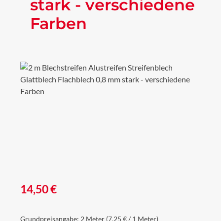
stark - verschiedene
Farben
Bildergalerie überspringen
Regulärer Preis:
14,50 €
Grundpreisangabe:
2 Meter
(7,25 € / 1 Meter)