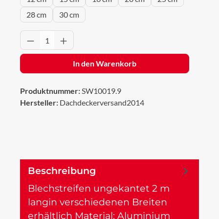
28 cm
30 cm
Produkt Anzahl: Gib den gewünschten Wert 
In den Warenkorb
Produktnummer:
SW10019.9
Hersteller:
Dachdeckerversand2014
Beschreibung
Blechstreifen ungekantet 2 m
langin verschiedenen Breiten
erhältlich Material: Aluminium