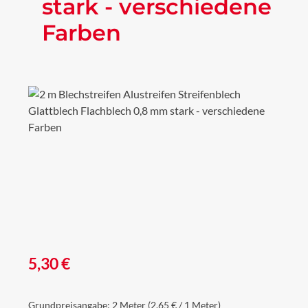
stark - verschiedene
Farben
Bildergalerie überspringen
Regulärer Preis:
5,30 €
Grundpreisangabe:
2 Meter
(2,65 € / 1 Meter)