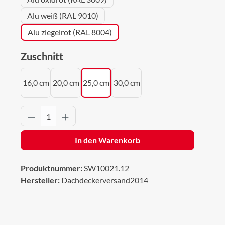
Alu weiß (RAL 9010)
Alu ziegelrot (RAL 8004)
auswählen
Zuschnitt
16,0 cm
20,0 cm
25,0 cm
30,0 cm
Produkt Anzahl: Gib den gewünschten Wert 
In den Warenkorb
Produktnummer:
SW10021.12
Hersteller:
Dachdeckerversand2014