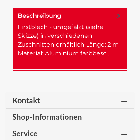
Beschreibung
Firstblech - umgefalzt (siehe
Skizze) in verschiedenen
Zuschnitten erhältlich Länge: 2 m
Material: Aluminium farbbesc…
Mehr
Kontakt
Shop-Informationen
Service