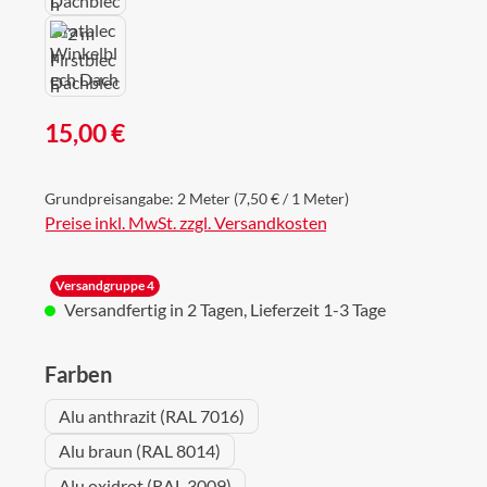
Regulärer Preis:
15,00 €
Grundpreisangabe:
2 Meter
(7,50 € / 1 Meter)
Preise inkl. MwSt. zzgl. Versandkosten
Versandgruppe 4
Versandfertig in 2 Tagen, Lieferzeit 1-3 Tage
auswählen
Farben
Alu anthrazit (RAL 7016)
Alu braun (RAL 8014)
Alu oxidrot (RAL 3009)