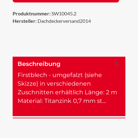
Produktnummer:
SW10045.2
Hersteller:
Dachdeckerversand2014
Beschreibung
Firstblech - umgefalzt (siehe
Skizze) in verschiedenen
Zuschnitten erhältlich Länge: 2 m
Material: Titanzink 0,7 mm st…
Mehr