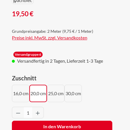
Regulärer Preis:
19,50 €
Grundpreisangabe:
2 Meter
(9,75 € / 1 Meter)
Preise inkl. MwSt. zzgl. Versandkosten
Versandgruppe 6
Versandfertig in 2 Tagen, Lieferzeit 1-3 Tage
auswählen
Zuschnitt
16,0 cm
20,0 cm
25,0 cm
30,0 cm
Produkt Anzahl: Gib den gewünschten Wert 
In den Warenkorb