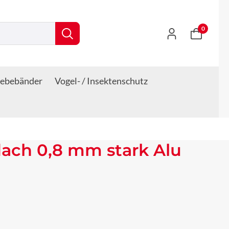
0
lebebänder
Vogel- / Insektenschutz
ach 0,8 mm stark Alu
s: