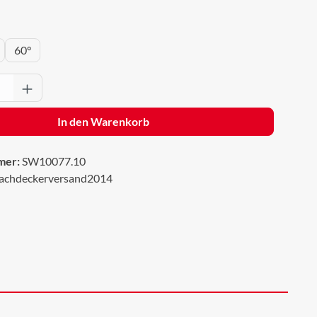
wählen
60°
Anzahl: Gib den gewünschten Wert ein oder 
In den Warenkorb
mer:
SW10077.10
achdeckerversand2014