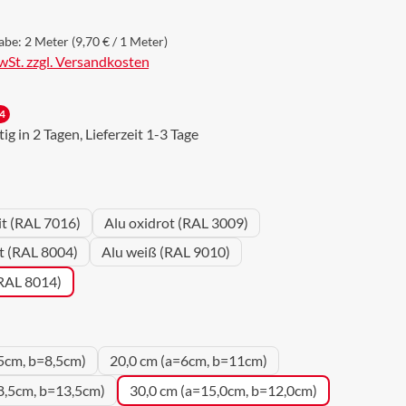
abe:
2 Meter
(9,70 € / 1 Meter)
MwSt. zzgl. Versandkosten
4
g in 2 Tagen, Lieferzeit 1-3 Tage
wählen
it (RAL 7016)
Alu oxidrot (RAL 3009)
ot (RAL 8004)
Alu weiß (RAL 9010)
(RAL 8014)
uswählen
5cm, b=8,5cm)
20,0 cm (a=6cm, b=11cm)
8,5cm, b=13,5cm)
30,0 cm (a=15,0cm, b=12,0cm)