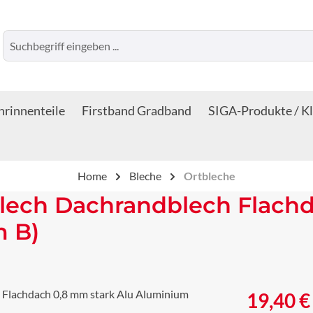
rinnenteile
Firstband Gradband
SIGA-Produkte / K
Home
Bleche
Ortbleche
lech Dachrandblech Flachd
m B)
Regulärer Prei
19,40 €