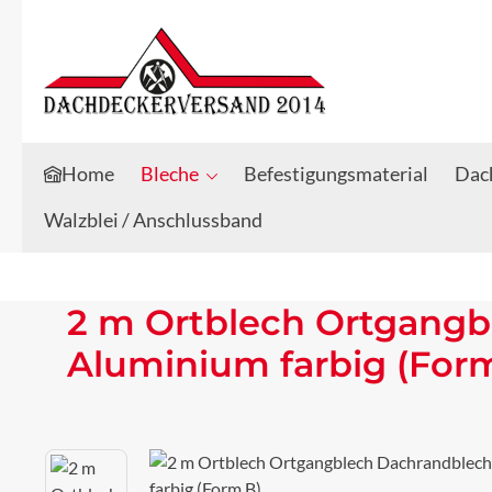
Zum Hauptinhalt springen
Zur Suche springen
Home
Bleche
Befestigungsmaterial
Dach
Walzblei / Anschlussband
2 m Ortblech Ortgangb
Aluminium farbig (For
Bildergalerie überspringen