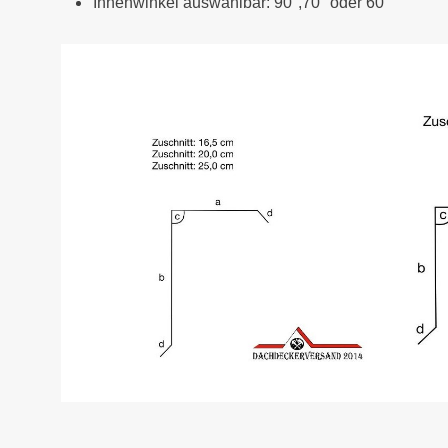
Innenwinkel auswählbar: 90°,70° oder 60°