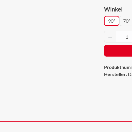
aus
Winkel
90°
70°
Produkt 
Produktnum
Hersteller:
D