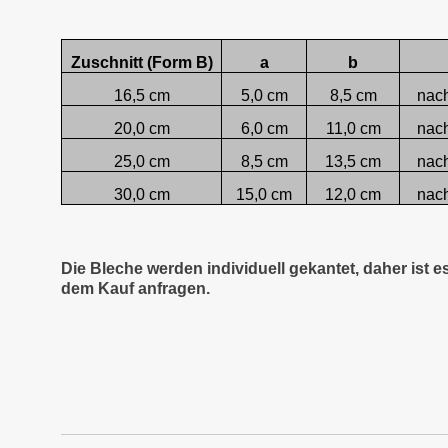
Zuschnitt (Form B)
a
b
16,5 cm
5,0 cm
8,5 cm
nac
20,0 cm
6,0 cm
11,0 cm
nac
25,0 cm
8,5 cm
13,5 cm
nac
30,0 cm
15,0 cm
12,0 cm
nac
Die Bleche werden individuell gekantet, daher ist 
dem Kauf anfragen.