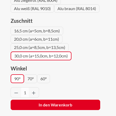
Alu ziegelrot (RAL 8004)
Alu weiß (RAL 9010)
Alu braun (RAL 8014)
auswählen
Zuschnitt
16,5 cm (a=5cm, b=8,5cm)
20,0 cm (a=6cm, b=11cm)
25,0 cm (a=8,5cm, b=13,5cm)
30,0 cm (a=15,0cm, b=12,0cm)
auswählen
Winkel
90°
70°
60°
Produkt Anzahl: Gib den gewünschten Wert 
In den Warenkorb