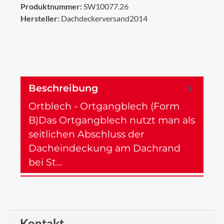
Produktnummer:
SW10077.26
Hersteller:
Dachdeckerversand2014
Beschreibung
Ortblech - Ortgangblech (Form
B)Das Ortgangblech nutzt man als
seitlichen Abschluss der
Dacheindeckung am Dachrand
bei St…
Mehr
Kontakt