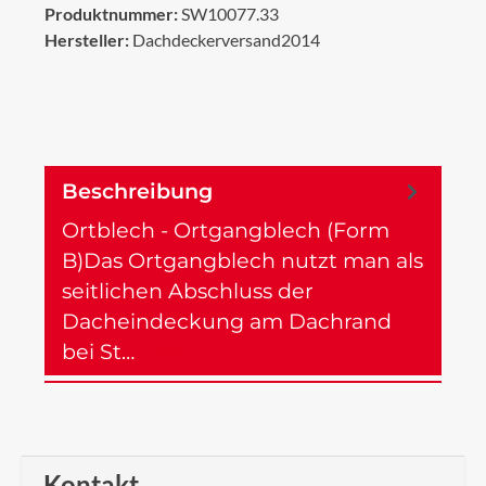
Produktnummer:
SW10077.33
Hersteller:
Dachdeckerversand2014
Beschreibung
Ortblech - Ortgangblech (Form
B)Das Ortgangblech nutzt man als
seitlichen Abschluss der
Dacheindeckung am Dachrand
bei St…
Mehr
Kontakt