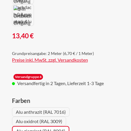
Regulärer Preis:
13,40 €
Grundpreisangabe:
2 Meter
(6,70 € / 1 Meter)
Preise inkl. MwSt. zzgl. Versandkosten
Versandgruppe 4
Versandfertig in 2 Tagen, Lieferzeit 1-3 Tage
auswählen
Farben
Alu anthrazit (RAL 7016)
Alu oxidrot (RAL 3009)
Alu ziegelrot (RAL 8004)