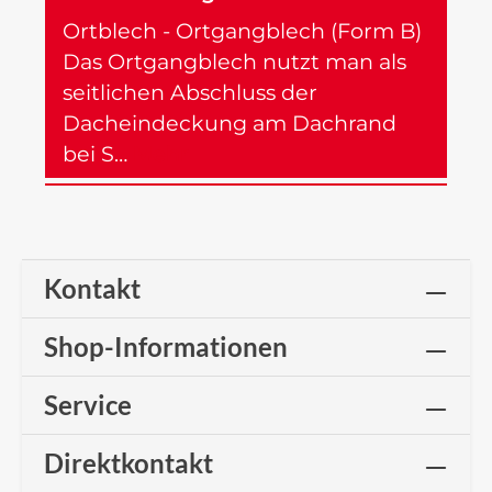
Ortblech - Ortgangblech (Form B)
Das Ortgangblech nutzt man als
seitlichen Abschluss der
Dacheindeckung am Dachrand
bei S…
Mehr
Kontakt
Shop-Informationen
Service
Direktkontakt