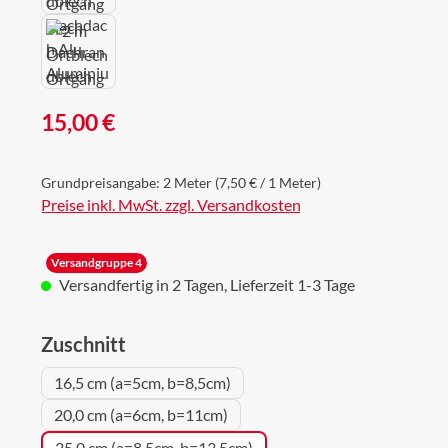
Regulärer Preis:
15,00 €
Grundpreisangabe:
2 Meter
(7,50 € / 1 Meter)
Preise inkl. MwSt. zzgl. Versandkosten
Versandgruppe 4
Versandfertig in 2 Tagen, Lieferzeit 1-3 Tage
auswählen
Zuschnitt
16,5 cm (a=5cm, b=8,5cm)
20,0 cm (a=6cm, b=11cm)
25,0 cm (a=8,5cm, b=13,5cm)