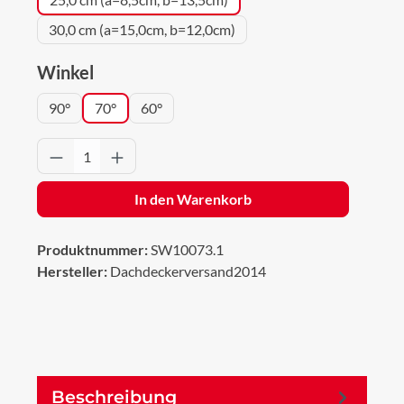
30,0 cm (a=15,0cm, b=12,0cm)
auswählen
Winkel
90°
70°
60°
Produkt Anzahl: Gib den gewünschten Wert 
In den Warenkorb
Produktnummer:
SW10073.1
Hersteller:
Dachdeckerversand2014
Beschreibung