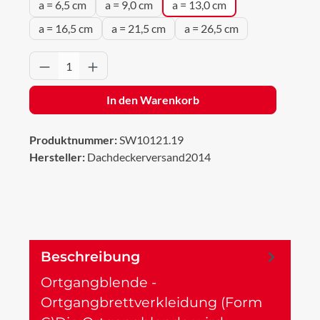
a = 6,5 cm
a = 9,0 cm
a = 13,0 cm
a = 16,5 cm
a = 21,5 cm
a = 26,5 cm
Produkt Anzahl: Gib den gewünschten Wert 
In den Warenkorb
Produktnummer:
SW10121.19
Hersteller:
Dachdeckerversand2014
Beschreibung
Ortgangblende -
Ortgangbrettverkleidung (Form