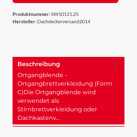
Produktnummer:
SW10121.25
Hersteller:
Dachdeckerversand2014
Beschreibung
Ortgangblende -
Ortgangbrettverkleidung (Form
C)Die Ortgangblende wird
verwendet als
Stirnbrettverkleidung oder
Dachkastenv…
Mehr