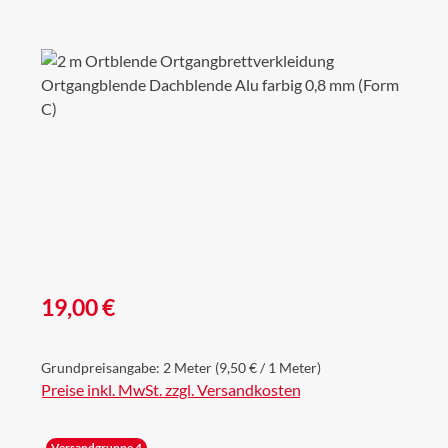
Bildergalerie überspringen
Regulärer Preis:
19,00 €
Grundpreisangabe:
2 Meter
(9,50 € / 1 Meter)
Preise inkl. MwSt. zzgl. Versandkosten
Versandgruppe 4