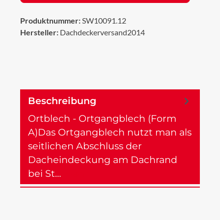
Produktnummer:
SW10091.12
Hersteller:
Dachdeckerversand2014
Beschreibung
Ortblech - Ortgangblech (Form
A)Das Ortgangblech nutzt man als
seitlichen Abschluss der
Dacheindeckung am Dachrand
bei St…
Mehr