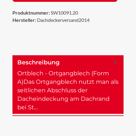
Produktnummer:
SW10091.20
Hersteller:
Dachdeckerversand2014
Beschreibung
Ortblech - Ortgangblech (Form
A)Das Ortgangblech nutzt man als
seitlichen Abschluss der
Dacheindeckung am Dachrand
bei St…
Mehr