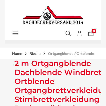
Zum Hauptinhalt springen
0
Home
Bleche
Ortgangblende / Ortblende
2 m Ortgangblende
Dachblende Windbrett
Ortblende
Ortgangbrettverkleidu
Stirnbrettverkleidung