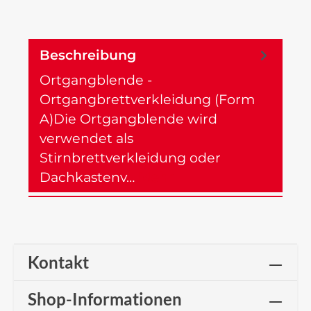
Beschreibung
Ortgangblende -
Ortgangbrettverkleidung (Form
A)Die Ortgangblende wird
verwendet als
Stirnbrettverkleidung oder
Dachkastenv…
Mehr
Kontakt
Shop-Informationen