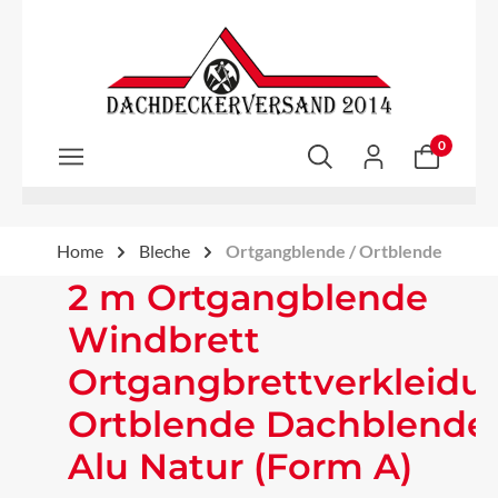
Zum Hauptinhalt springen
0
Home
Bleche
Ortgangblende / Ortblende
2 m Ortgangblende
Windbrett
Ortgangbrettverkleidu
Ortblende Dachblende
Alu Natur (Form A)