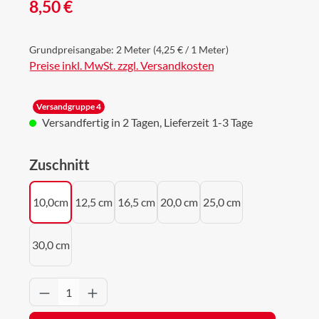
Regulärer Preis:
8,50 €
Grundpreisangabe:
2 Meter
(4,25 € / 1 Meter)
Preise inkl. MwSt. zzgl. Versandkosten
Versandgruppe 4
Versandfertig in 2 Tagen, Lieferzeit 1-3 Tage
auswählen
Zuschnitt
10,0cm
12,5 cm
16,5 cm
20,0 cm
25,0 cm
30,0 cm
Produkt Anzahl: Gib den gewünschten Wert 