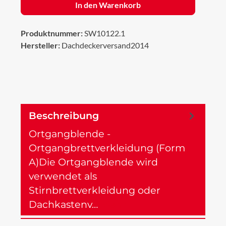
In den Warenkorb
Produktnummer:
SW10122.1
Hersteller:
Dachdeckerversand2014
Beschreibung
Ortgangblende -
Ortgangbrettverkleidung (Form
A)Die Ortgangblende wird
verwendet als
Stirnbrettverkleidung oder
Dachkastenv…
Mehr