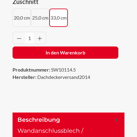
auswählen
Zuschnitt
20,0 cm
25,0 cm
33,0 cm
Produkt Anzahl: Gib den gewünschten Wert 
In den Warenkorb
Produktnummer:
SW10114.5
Hersteller:
Dachdeckerversand2014
Beschreibung
Wandanschlussblech /