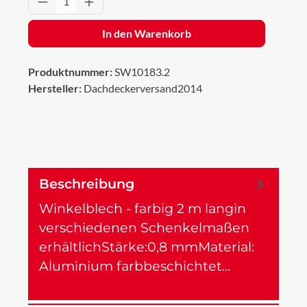
In den Warenkorb
Produktnummer:
SW10183.2
Hersteller:
Dachdeckerversand2014
Beschreibung
Winkelblech - farbig 2 m langin
verschiedenen Schenkelmaßen
erhältlichStärke:0,8 mmMaterial:
Aluminium farbbeschichtet…
Mehr