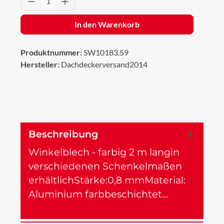
In den Warenkorb
Produktnummer:
SW10183.59
Hersteller:
Dachdeckerversand2014
Beschreibung
Winkelblech - farbig 2 m langin
verschiedenen Schenkelmaßen
erhältlichStärke:0,8 mmMaterial:
Aluminium farbbeschichtet…
Mehr