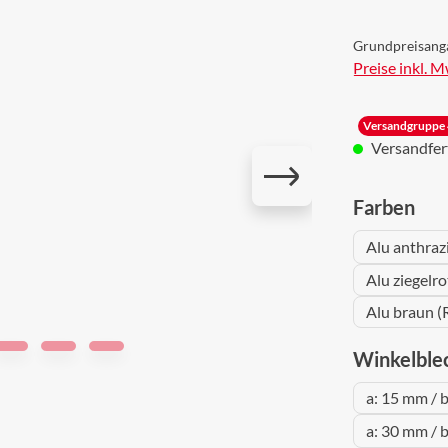
Grundpreisang
Preise inkl. 
Versandgruppe 
Versandferti
aus
Farben
Alu anthraz
Alu ziegelr
Alu braun (
Winkelble
a: 15 mm / 
a: 30 mm / 