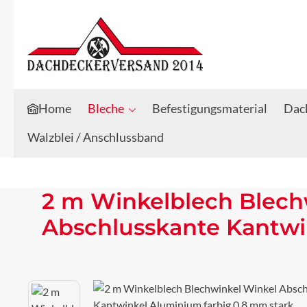
Zum Hauptinhalt springen
Zur Suche springen
Home
Bleche
Befestigungsmaterial
Dach
Walzblei / Anschlussband
2 m Winkelblech Blech
Abschlusskante Kantwi
Bildergalerie überspringen