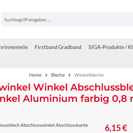
rinnenteile
Firstband Gradband
SIGA-Produkte / K
Home
Bleche
Winkelbleche
winkel Winkel Abschlussbl
nkel Aluminium farbig 0,8
Regulärer Prei
6,15 €