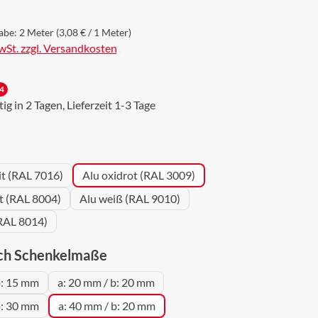
abe:
2 Meter
(3,08 € / 1 Meter)
MwSt. zzgl. Versandkosten
4
g in 2 Tagen, Lieferzeit 1-3 Tage
wählen
it (RAL 7016)
Alu oxidrot (RAL 3009)
ot (RAL 8004)
Alu weiß (RAL 9010)
RAL 8014)
auswählen
ch Schenkelmaße
b: 15 mm
a: 20 mm / b: 20 mm
b: 30 mm
a: 40 mm / b: 20 mm