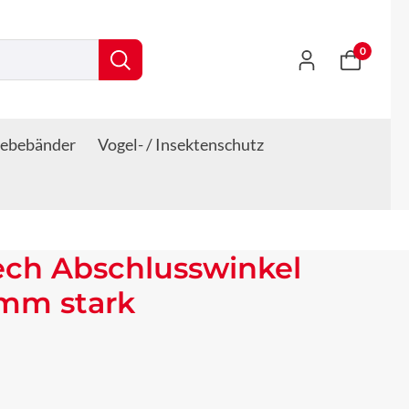
0
lebebänder
Vogel- / Insektenschutz
ech Abschlusswinkel
 mm stark
s: