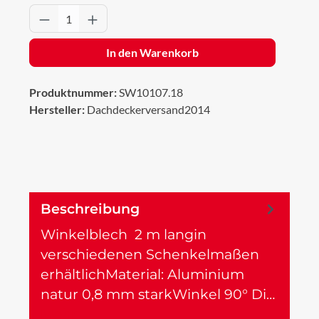
Produkt Anzahl: Gib den gewünschten Wert 
In den Warenkorb
Produktnummer:
SW10107.18
Hersteller:
Dachdeckerversand2014
Beschreibung
Winkelblech 2 m langin
verschiedenen Schenkelmaßen
erhältlichMaterial: Aluminium
natur 0,8 mm starkWinkel 90° Di…
Mehr