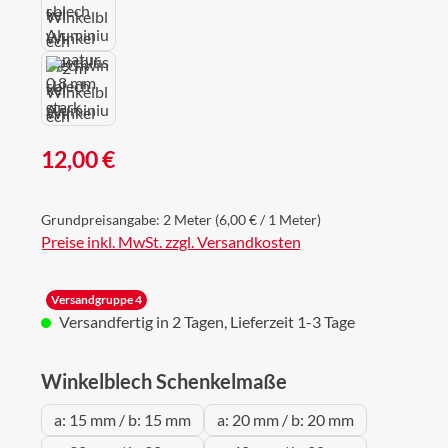
Regulärer Preis:
12,00 €
Grundpreisangabe:
2 Meter
(6,00 € / 1 Meter)
Preise inkl. MwSt. zzgl. Versandkosten
Versandgruppe 4
Versandfertig in 2 Tagen, Lieferzeit 1-3 Tage
auswählen
Winkelblech Schenkelmaße
a: 15 mm / b: 15 mm
a: 20 mm / b: 20 mm