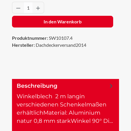
Produkt Anzahl: Gib den gewünschten Wert 
In den Warenkorb
Produktnummer:
SW10107.4
Hersteller:
Dachdeckerversand2014
Beschreibung
Winkelblech 2 m langin
verschiedenen Schenkelmaßen
erhältlichMaterial: Aluminium
natur 0,8 mm starkWinkel 90° Di…
Mehr