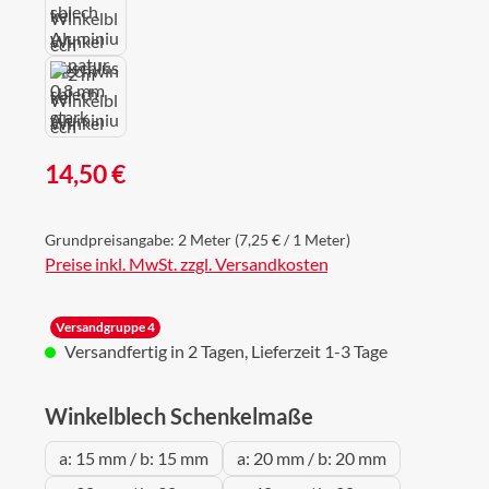
Regulärer Preis:
14,50 €
Grundpreisangabe:
2 Meter
(7,25 € / 1 Meter)
Preise inkl. MwSt. zzgl. Versandkosten
Versandgruppe 4
Versandfertig in 2 Tagen, Lieferzeit 1-3 Tage
auswählen
Winkelblech Schenkelmaße
a: 15 mm / b: 15 mm
a: 20 mm / b: 20 mm