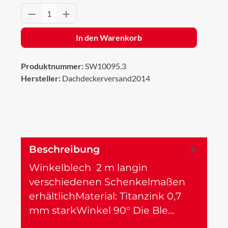
Produkt Anzahl: Gib den gewünschten Wert 
In den Warenkorb
Produktnummer:
SW10095.3
Hersteller:
Dachdeckerversand2014
Beschreibung
Winkelblech 2 m langin
verschiedenen Schenkelmaßen
erhältlichMaterial: Titanzink 0,7
mm starkWinkel 90° Die Ble…
Mehr