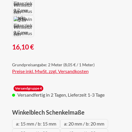
Regulärer Preis:
16,10 €
Grundpreisangabe:
2 Meter
(8,05 € / 1 Meter)
Preise inkl. MwSt. zzgl. Versandkosten
Versandgruppe 4
Versandfertig in 2 Tagen, Lieferzeit 1-3 Tage
auswählen
Winkelblech Schenkelmaße
a: 15 mm / b: 15 mm
a: 20 mm / b: 20 mm