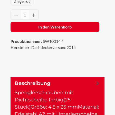
Ziegelrot
Produkt Anzahl: Gib den gewünschten Wert 
In den Warenkorb
Produktnummer:
SW10014.4
Hersteller:
Dachdeckerversand2014
Beschreibung
Spenglerschrauben mit
Dichtscheibe farbig(25
Stück)Größe: 4,5 x 25 mmMaterial:
Edelstahl A2 mit Unterlegscheibe