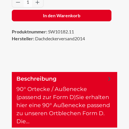
Produkt Anzahl: Gib den gewünschten Wert 
In den Warenkorb
Produktnummer:
SW10182.11
Hersteller:
Dachdeckerversand2014
Beschreibung
90° Ortecke / Außenecke
(passend zur Form D)Sie erhalten
hier eine 90° Außenecke passend
zu unseren Ortblechen Form D.
Die…
Mehr