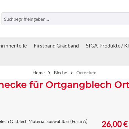
rinnenteile
Firstband Gradband
SIGA-Produkte / K
Home
Bleche
Ortecken
ecke für Ortgangblech Ort
Regulärer Prei
26,00 €