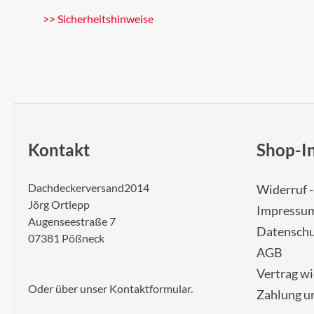
>> Sicherheitshinweise
Kontakt
Shop-I
Dachdeckerversand2014
Widerruf 
Jörg Ortlepp
Impressu
Augenseestraße 7
Datenschu
07381 Pößneck
AGB
Vertrag w
Oder über unser
Kontaktformular
.
Zahlung u