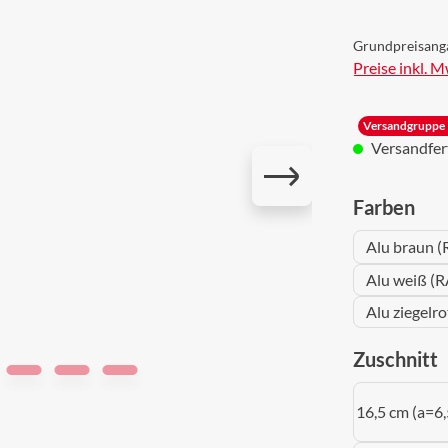
Grundpreisang
Preise inkl. 
Versandgruppe 
Versandferti
aus
Farben
Alu braun (
Alu weiß (R
Alu ziegelr
a
Zuschnitt
16,5 cm (a=6,