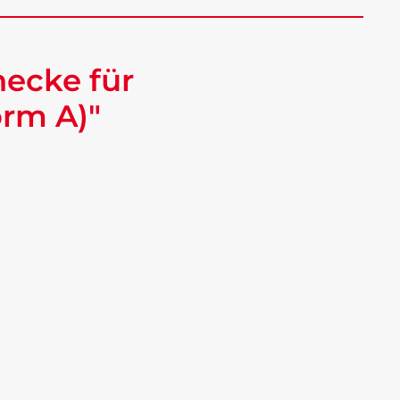
ecke für
orm A)"