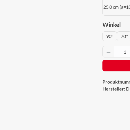
25,0 cm (a=1
aus
Winkel
90°
70°
Produkt 
Produktnum
Hersteller:
D