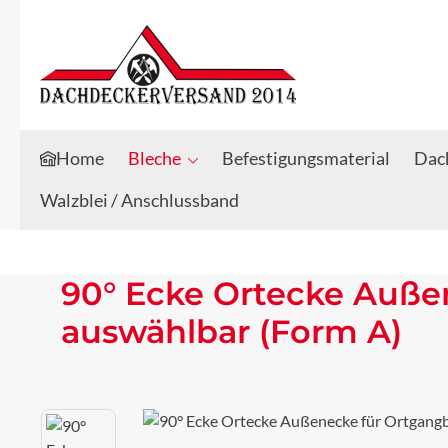
Zum Hauptinhalt springen
Zur Suche springen
Home
Bleche
Befestigungsmaterial
Dach
Walzblei / Anschlussband
90° Ecke Ortecke Außen
auswählbar (Form A)
Bildergalerie überspringen