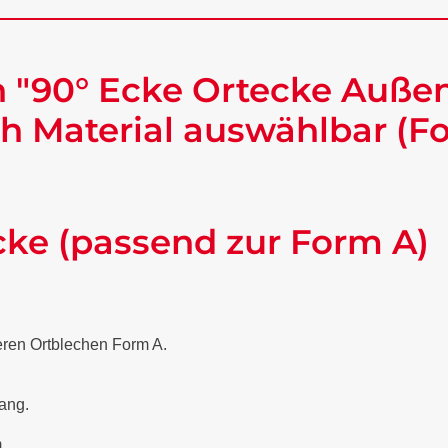
 "90° Ecke Ortecke Außen
h Material auswählbar (F
cke (passend zur Form A)
eren Ortblechen Form A.
lang.
.