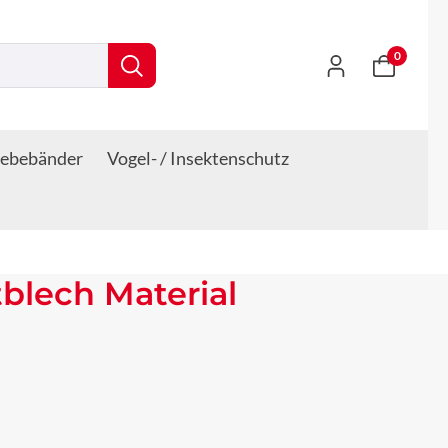
0
lebebänder
Vogel- / Insektenschutz
blech Material
s: