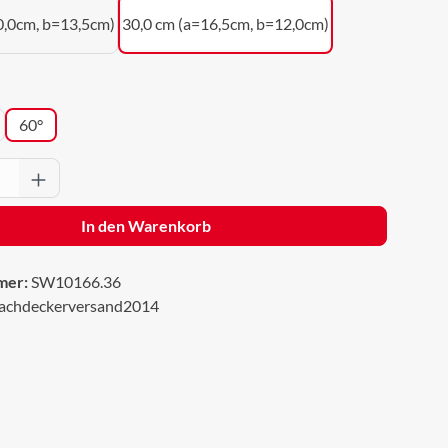
0,0cm, b=13,5cm)
30,0 cm (a=16,5cm, b=12,0cm)
wählen
60°
Anzahl: Gib den gewünschten Wert ein oder 
In den Warenkorb
mer:
SW10166.36
achdeckerversand2014