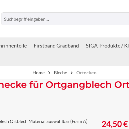
rinnenteile
Firstband Gradband
SIGA-Produkte / K
Home
Bleche
Ortecken
ecke für Ortgangblech Ort
Regulärer Prei
24,50 €