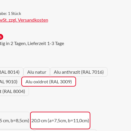
abe:
1 Stück
MwSt. zzgl. Versandkosten
1
g in 2 Tagen, Lieferzeit 1-3 Tage
wählen
RAL 8014)
Alu natur
Alu anthrazit (RAL 7016)
AL 9010)
Alu oxidrot (RAL 3009)
ot (RAL 8004)
uswählen
5 cm, b=8,5cm)
20,0 cm (a=7,5cm, b=11,0cm)