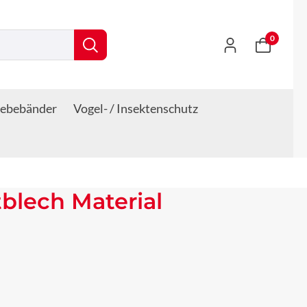
0
lebebänder
Vogel- / Insektenschutz
blech Material
s: