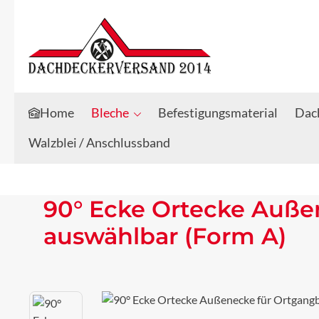
Zum Hauptinhalt springen
Zur Suche springen
Home
Bleche
Befestigungsmaterial
Dach
Walzblei / Anschlussband
90° Ecke Ortecke Außen
auswählbar (Form A)
Bildergalerie überspringen