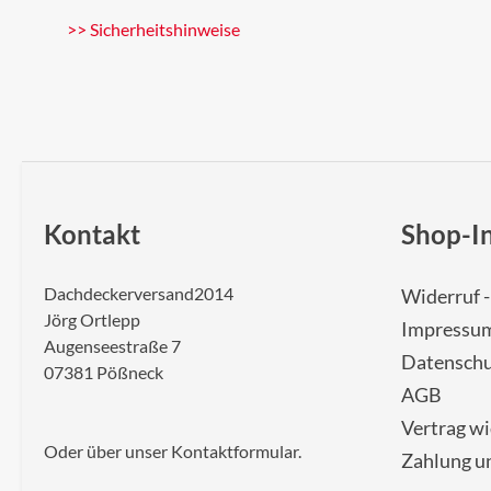
>> Sicherheitshinweise
Kontakt
Shop-I
Dachdeckerversand2014
Widerruf 
Jörg Ortlepp
Impressu
Augenseestraße 7
Datenschu
07381 Pößneck
AGB
Vertrag w
Oder über unser
Kontaktformular
.
Zahlung u