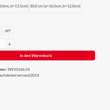
0,0cm, b=13,5cm)
30,0 cm (a=16,5cm, b=12,0cm)
wählen
60°
Anzahl: Gib den gewünschten Wert ein oder 
In den Warenkorb
mer:
SW10166.54
achdeckerversand2014