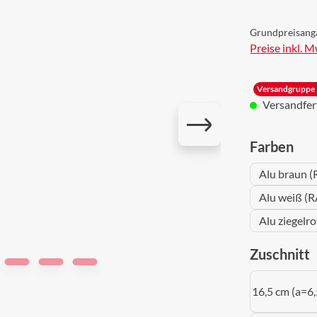
Grundpreisang
Preise inkl. 
Versandgruppe 
Versandferti
aus
Farben
Alu braun (
Alu weiß (R
Alu ziegelr
a
Zuschnitt
16,5 cm (a=6,