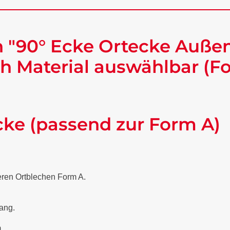
 "90° Ecke Ortecke Außen
h Material auswählbar (F
cke (passend zur Form A)
eren Ortblechen Form A.
lang.
.