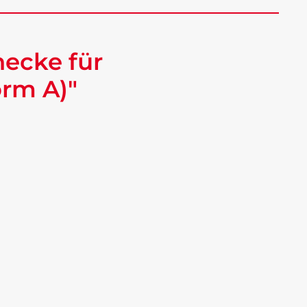
ecke für
orm A)"