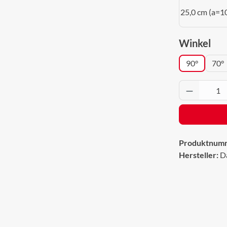
25,0 cm (a=1
aus
Winkel
90°
70°
Produkt 
Produktnum
Hersteller:
D