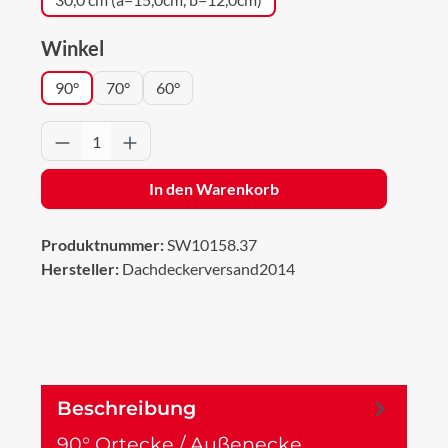
auswählen
Winkel
90°
70°
60°
Produkt Anzahl: Gib den gewünschten Wert 
In den Warenkorb
Produktnummer:
SW10158.37
Hersteller:
Dachdeckerversand2014
Beschreibung
90° Ortecke / Außenecke