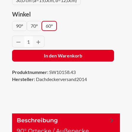
30,0 cm (a=15,0cm, b=12,0cm)
auswählen
Winkel
90°
70°
60°
Produkt Anzahl: Gib den gewünschten Wert 
In den Warenkorb
Produktnummer:
SW10158.43
Hersteller:
Dachdeckerversand2014
Beschreibung
90° Ortecke / Außenecke