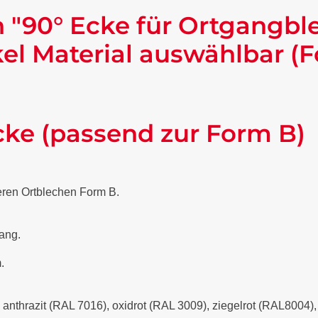
 "90° Ecke für Ortgangbl
l Material auswählbar (F
cke (passend zur Form B)
eren Ortblechen Form B.
lang.
.
- anthrazit (RAL 7016), oxidrot (RAL 3009), ziegelrot (RAL8004