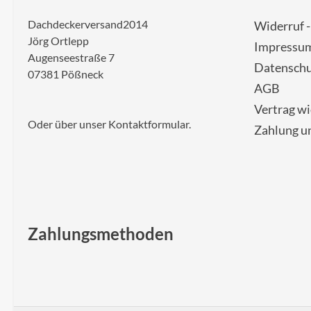
Dachdeckerversand2014
Widerruf 
Jörg Ortlepp
Impressu
Augenseestraße 7
Datenschu
07381 Pößneck
AGB
Vertrag w
Oder über unser
Kontaktformular
.
Zahlung u
Zahlungsmethoden