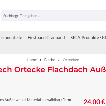
rinnenteile
Firstband Gradband
SIGA-Produkte / K
Home
Bleche
Ortecken
lech Ortecke Flachdach Auß
Regulärer Prei
24,00 €