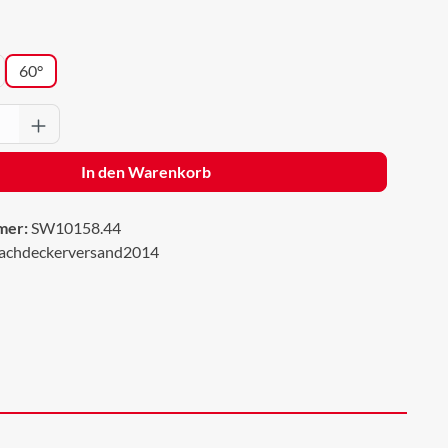
wählen
60°
Anzahl: Gib den gewünschten Wert ein oder 
In den Warenkorb
mer:
SW10158.44
achdeckerversand2014