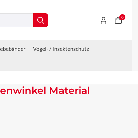
0
lebebänder
Vogel- / Insektenschutz
enwinkel Material
s: