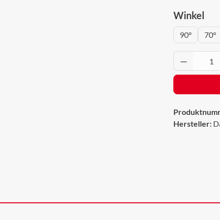
aus
Winkel
90°
70°
Produkt 
Produktnum
Hersteller:
D