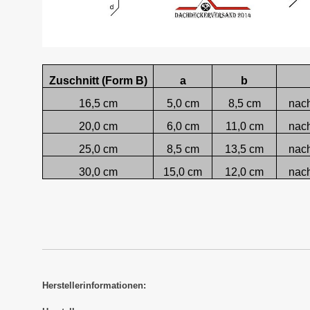
Zuschnitt (Form B)
a
b
16,5 cm
5,0 cm
8,5 cm
nac
20,0 cm
6,0 cm
11,0 cm
nac
25,0 cm
8,5 cm
13,5 cm
nac
30,0 cm
15,0 cm
12,0 cm
nac
Herstellerinformationen: