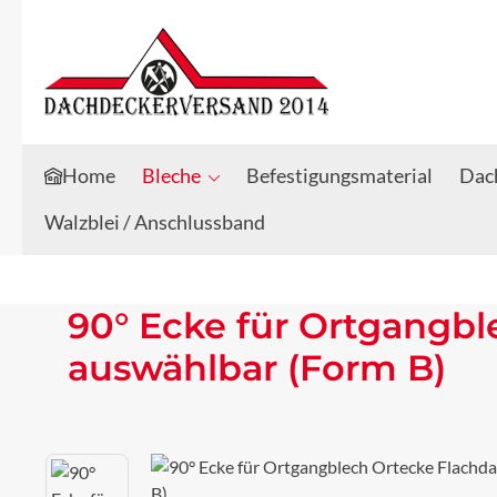
Zum Hauptinhalt springen
Zur Suche springen
Home
Bleche
Befestigungsmaterial
Dach
Walzblei / Anschlussband
90° Ecke für Ortgangb
auswählbar (Form B)
Bildergalerie überspringen