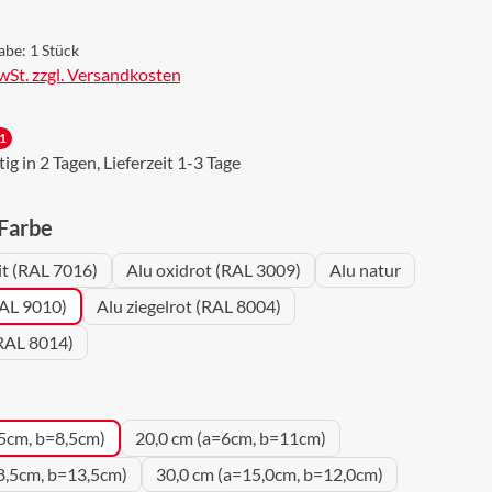
abe:
1 Stück
MwSt. zzgl. Versandkosten
1
g in 2 Tagen, Lieferzeit 1-3 Tage
auswählen
 Farbe
it (RAL 7016)
Alu oxidrot (RAL 3009)
Alu natur
RAL 9010)
Alu ziegelrot (RAL 8004)
RAL 8014)
uswählen
5cm, b=8,5cm)
20,0 cm (a=6cm, b=11cm)
8,5cm, b=13,5cm)
30,0 cm (a=15,0cm, b=12,0cm)