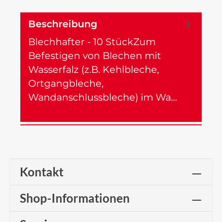
Beschreibung
Blechhafter - 10 StückZum
Befestigen von Blechen mit
Wasserfalz (z.B. Kehlbleche,
Ortgangbleche,
Wandanschlussbleche) im Wa…
Mehr
Kontakt
Shop-Informationen