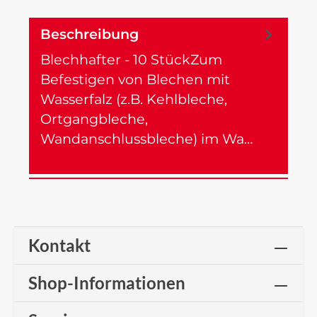
Beschreibung
Blechhafter - 10 StückZum
Befestigen von Blechen mit
Wasserfalz (z.B. Kehlbleche,
Ortgangbleche,
Wandanschlussbleche) im Wa…
Mehr
Kontakt
Shop-Informationen