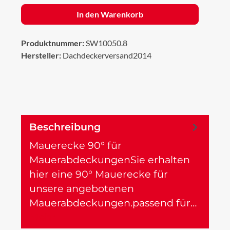
In den Warenkorb
Produktnummer:
SW10050.8
Hersteller:
Dachdeckerversand2014
Beschreibung
Mauerecke 90° für
MauerabdeckungenSie erhalten
hier eine 90° Mauerecke für
unsere angebotenen
Mauerabdeckungen.passend für…
Mehr