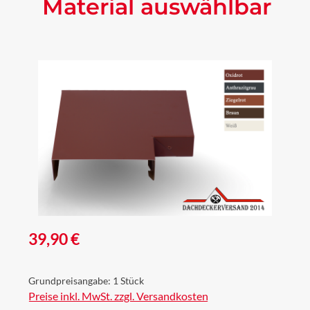
Material auswählbar
Bildergalerie überspringen
Regulärer Preis:
39,90 €
Grundpreisangabe:
1 Stück
Preise inkl. MwSt. zzgl. Versandkosten