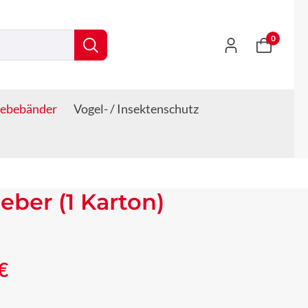
0
lebebänder
Vogel- / Insektenschutz
eber (1 Karton)
s:
€