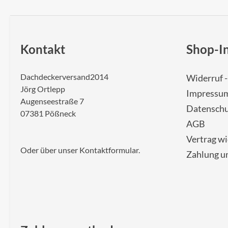
Kontakt
Shop-I
Dachdeckerversand2014
Widerruf 
Jörg Ortlepp
Impressu
Augenseestraße 7
Datenschu
07381 Pößneck
AGB
Vertrag w
Oder über unser
Kontaktformular
.
Zahlung u