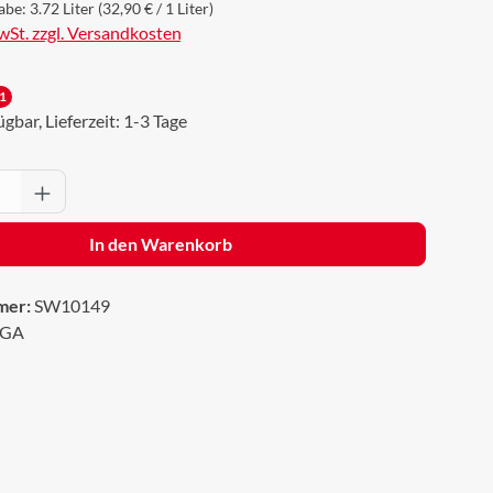
abe:
3.72 Liter
(32,90 € / 1 Liter)
MwSt. zzgl. Versandkosten
1
gbar, Lieferzeit: 1-3 Tage
Anzahl: Gib den gewünschten Wert ein oder 
In den Warenkorb
mer:
SW10149
IGA