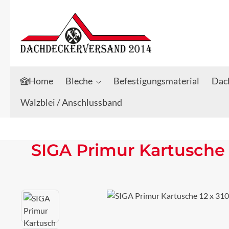
Zum Hauptinhalt springen
Zur Suche springen
Home
Bleche
Befestigungsmaterial
Dach
Walzblei / Anschlussband
SIGA Primur Kartusche 1
Bildergalerie überspringen