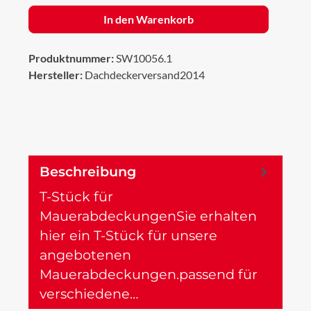
In den Warenkorb
Produktnummer:
SW10056.1
Hersteller:
Dachdeckerversand2014
Beschreibung
T-Stück für
MauerabdeckungenSie erhalten
hier ein T-Stück für unsere
angebotenen
Mauerabdeckungen.passend für
verschiedene…
Mehr