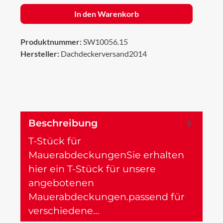
In den Warenkorb
Produktnummer:
SW10056.15
Hersteller:
Dachdeckerversand2014
Beschreibung
T-Stück für
MauerabdeckungenSie erhalten
hier ein T-Stück für unsere
angebotenen
Mauerabdeckungen.passend für
verschiedene…
Mehr