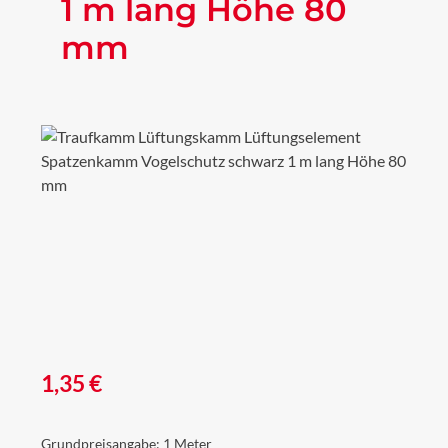
1 m lang Höhe 80
mm
Bildergalerie überspringen
Regulärer Preis:
1,35 €
Grundpreisangabe:
1 Meter