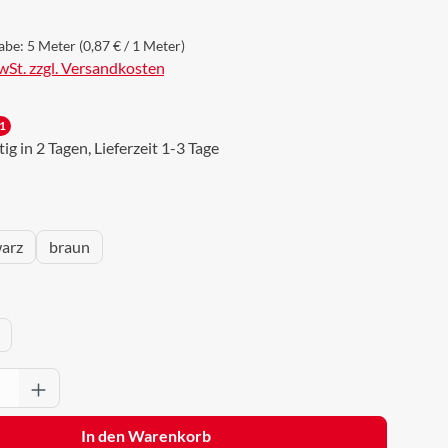
abe:
5 Meter
(0,87 € / 1 Meter)
MwSt. zzgl. Versandkosten
1
g in 2 Tagen, Lieferzeit 1-3 Tage
wählen
arz
braun
ählen
Anzahl: Gib den gewünschten Wert ein oder 
In den Warenkorb