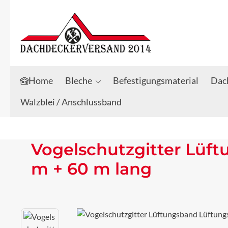
Zum Hauptinhalt springen
Zur Suche springen
Home
Bleche
Befestigungsmaterial
Dach
Walzblei / Anschlussband
Vogelschutzgitter Lüf
m + 60 m lang
Bildergalerie überspringen