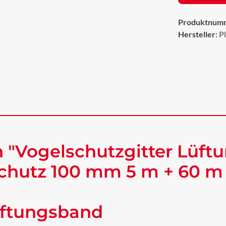
Produktnum
Hersteller:
P
 "Vogelschutzgitter Lüft
schutz 100 mm 5 m + 60 m
Lüftungsband