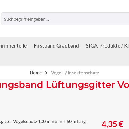
rinnenteile
Firstband Gradband
SIGA-Produkte / K
Home
Vogel- / Insektenschutz
tungsband Lüftungsgitter V
Regulärer Prei
4,35 €