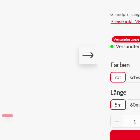
Grundpreisang
Preise inkl. 
Versandgruppe 
Versandferti
aus
Farben
rot
schw
ausw
Länge
5m
60m
Produkt 