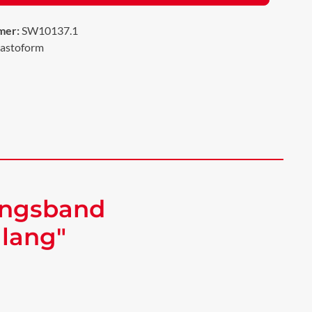
mer:
SW10137.1
lastoform
ungsband
 lang"