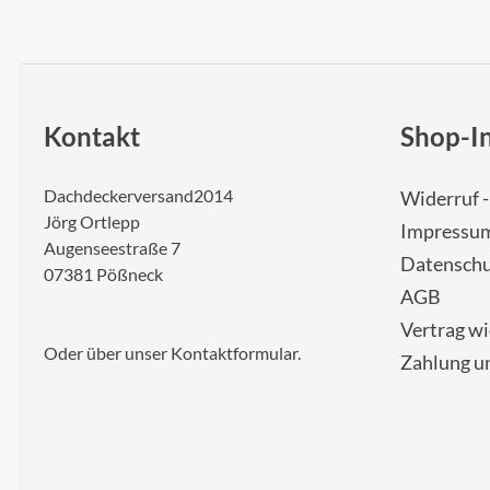
Kontakt
Shop-I
Dachdeckerversand2014
Widerruf 
Jörg Ortlepp
Impressu
Augenseestraße 7
Datenschu
07381 Pößneck
AGB
Vertrag w
Oder über unser
Kontaktformular
.
Zahlung u